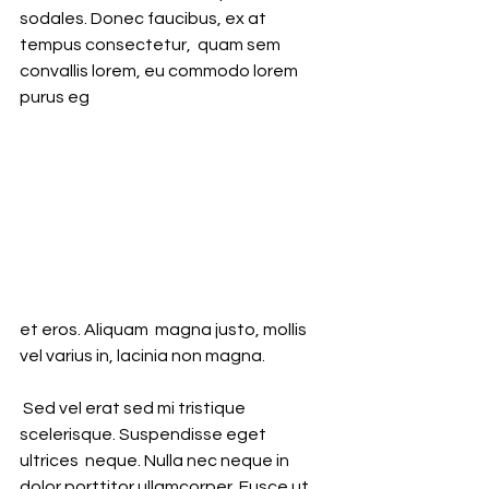
sodales. Donec faucibus, ex at 
tempus consectetur,  quam sem 
convallis lorem, eu commodo lorem 
purus eg
et eros. Aliquam  magna justo, mollis 
vel varius in, lacinia non magna. 
 Sed vel erat sed mi tristique 
scelerisque. Suspendisse eget 
ultrices  neque. Nulla nec neque in 
dolor porttitor ullamcorper. Fusce ut 