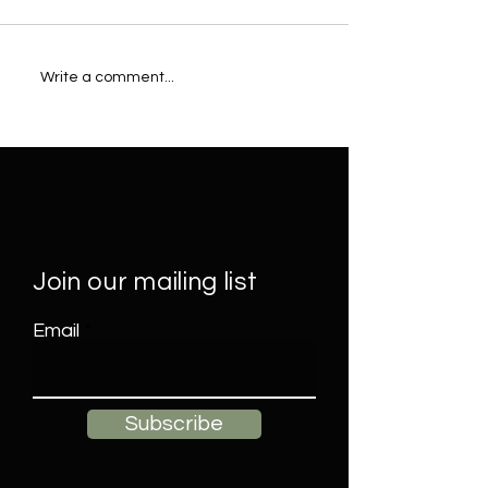
Lorem ipsum dolor sit amet,
Lorem ipsum dolor
Write a comment...
Join our mailing list
Email
Subscribe